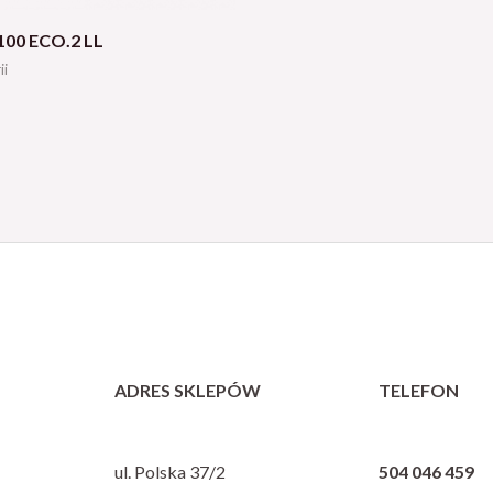
100 ECO.2 LL
ii
ADRES SKLEPÓW
TELEFON
ul. Polska 37/2
504 046 459