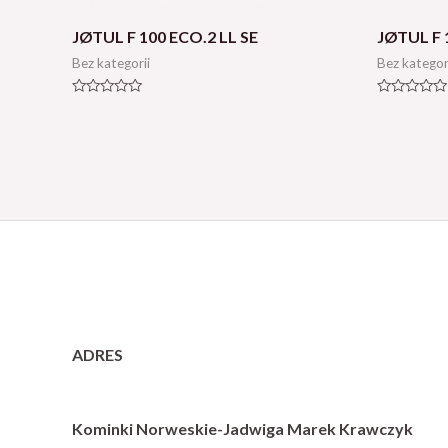
JØTUL F 100 ECO.2 LL SE
JØTUL F 
Bez kategorii
Bez kategor
Oceniono
Oceniono
0
0
na
na
5
5
ADRES
Kominki Norweskie-Jadwiga Marek Krawczyk