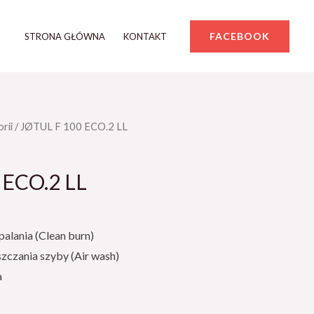
FACEBOOK
STRONA GŁÓWNA
KONTAKT
rii
/ JØTUL F 100 ECO.2 LL
 ECO.2 LL
alania (Clean burn)
czania szyby (Air wash)
a