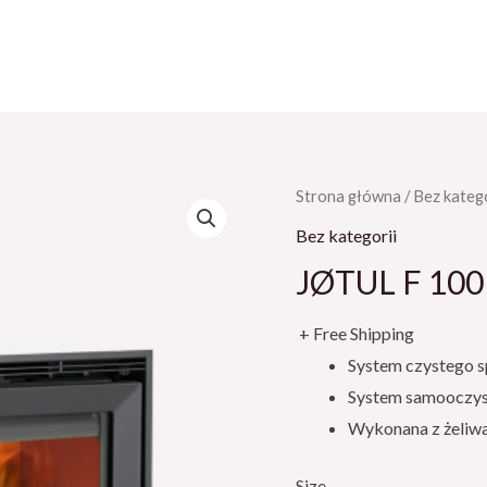
Strona główna
/
Bez katego
Bez kategorii
JØTUL F 100
+ Free Shipping
System czystego sp
System samooczysz
Wykonana z żeliw
Size